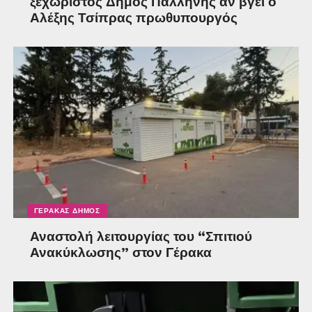
ξεχωριστός Δήμος Παλλήνης αν βγει ο
Αλέξης Τσίπρας πρωθυπουργός
ΓΈΡΑΚΑΣ ΔΉΜΟΣ
Αναστολή λειτουργίας του “Σπιτιού
Ανακύκλωσης” στον Γέρακα