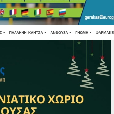
Σ
ΠΑΛΛΉΝΗ-ΚΆΝΤΖΑ
ΑΝΘΟΎΣΑ
ΓΝΏΜΗ
ΦΑΡΜΑΚΕ