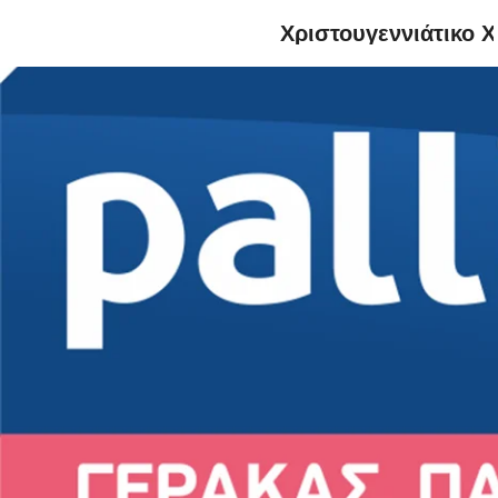
Χριστουγεννιάτικο 
Ο κα