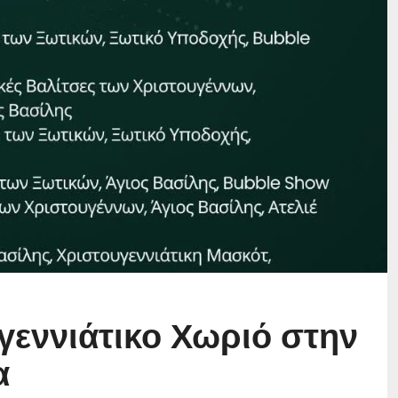
γεννιάτικο Χωριό στην
α