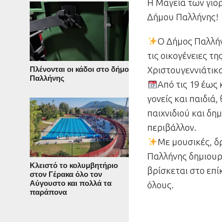
Η Μαγεία των γιο
Δήμου Παλλήνης!
Ο Δήμος Παλλήν
τις οικογένειες τ
Χριστουγεννιάτικ
Πλένονται οι κάδοι στο δήμο
Παλλήνης
Από τις 19 έως 
γονείς και παιδιά
παιχνιδιού και δη
περιβάλλον.
Με μουσικές, δρ
Παλλήνης δημιουρ
Κλειστό το κολυμβητήριο
βρίσκεται στο επ
στον Γέρακα όλο τον
Αύγουστο και πολλά τα
όλους.
παράπονα