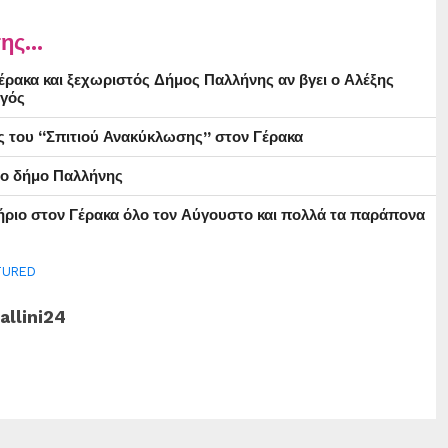
ης...
ρακα και ξεχωριστός Δήμος Παλλήνης αν βγει ο Αλέξης
γός
ς του “Σπιτιού Ανακύκλωσης” στον Γέρακα
στο δήμο Παλλήνης
ήριο στον Γέρακα όλο τον Αύγουστο και πολλά τα παράπονα
TURED
allini24