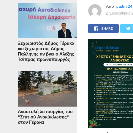
Από
pallini24
Δημοσιεύθηκε
SHARE
Ξεχωριστός Δήμος Γέρακα
και ξεχωριστός Δήμος
Παλλήνης αν βγει ο Αλέξης
Τσίπρας πρωθυπουργός
Αναστολή λειτουργίας του
“Σπιτιού Ανακύκλωσης”
στον Γέρακα