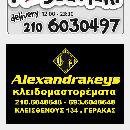
υποχρεωτική εκπαίδευση με ημερομηνία γέννησης 01-01-
2023 έως 29-02-2024.
Υπενθυμίζουμε ότι οι Βρεφονηπιακοί σταθμοί του Δήμου
Παλλήνης είναι ενταγμένοι στο Πρόγραμμα Προσχολικής
Αγωγής και Δημιουργικής Απασχόλησης παιδιών (ΕΣΠΑ)
της ΕΕΤΑΑ . Οι γονείς οι οποίοι εμπίπτουν στις
προϋποθέσεις ένταξης στο ανωτέρω πρόγραμμα, θα
πρέπει να υποβάλλουν την σχετική αίτηση και σε αυτό
και να παραλάβουν την αξία τοποθέτησης (voucher).
Οι αιτήσεις για την συγκεκριμένη δράση υποβάλλονται
ηλεκτρονικά μετά από ανακοίνωση της ΕΕΤΑΑ.
Περισσότερες πληροφορίες και τα απαιτούμενα
δικαιολογητικά, οι ενδιαφερόμενοι μπορούν να βρουν
στην ηλεκτρονική σελίδα του Δήμου Παλλήνης