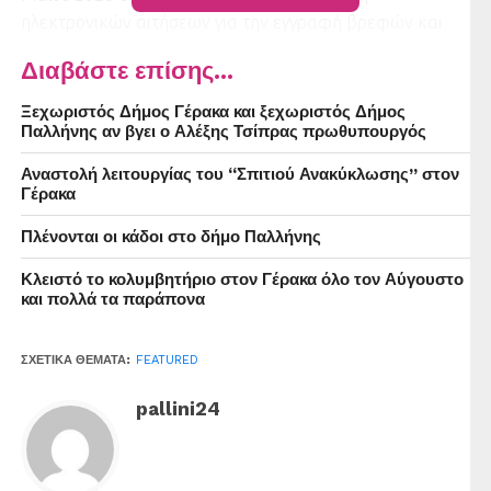
ηλεκτρονικών αιτήσεων για την εγγραφή βρεφών και
νηπίων στους Βρεφονηπιακούς Σταθμούς του Δήμου, για
Διαβάστε επίσης...
το σχολικό έτος 2026–2027.
Ξεχωριστός Δήμος Γέρακα και ξεχωριστός Δήμος
Η υποβολή των αιτήσεων θα γίνεται αποκλειστικά μέσω
Παλλήνης αν βγει ο Αλέξης Τσίπρας πρωθυπουργός
της ηλεκτρονικής πλατφόρμας του Δήμου (
Αναστολή λειτουργίας του “Σπιτιού Ανακύκλωσης” στον
https://polpallini.intellisoft.gr) με στόχο τη διευκόλυνση
Γέρακα
των γονέων και την ταχύτερη εξυπηρέτησή τους.
Πλένονται οι κάδοι στο δήμο Παλλήνης
Οι ενδιαφερόμενοι γονείς και κηδεμόνες καλούνται να
Κλειστό το κολυμβητήριο στον Γέρακα όλο τον Αύγουστο
υποβάλουν έγκαιρα τις αιτήσεις τους, συνοδευόμενες από
και πολλά τα παράπονα
τα απαραίτητα δικαιολογητικά.
Επισημαίνεται πως υπάρχει δυνατότητα επιλογής έως
ΣΧΕΤΙΚΆ ΘΈΜΑΤΑ:
FEATURED
τριών (3) σταθμών.
pallini24
Οι Βρεφονηπιακοί και Παιδικοί σταθμοί του Δήμου
Παλλήνης είναι οι εξής: