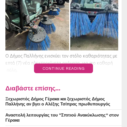
Ο Δήμος Παλλήνης ενισχύει τον στόλο καθαριότητας με
επτά (7) νέα ηλεκτροκίνητα οχήματα, για πιο καθαρή
CONTINUE READING
πόλη.
Ο Δήμος Παλλήνης παρέλαβε επτά σύγχρονα
Διαβάστε επίσης...
ηλεκτροκίνητα μηχανήματα έργου – οχήματα, στο
πλαίσιο του προγράμματος «Αντώνης Τρίτσης», συνολικού
Ξεχωριστός Δήμος Γέρακα και ξεχωριστός Δήμος
προϋπολογισμού 1.512.800 ευρώ.
Παλλήνης αν βγει ο Αλέξης Τσίπρας πρωθυπουργός
Αναστολή λειτουργίας του “Σπιτιού Ανακύκλωσης” στον
Η νέα αυτή προμήθεια ενισχύει τον στόλο του Δήμου
Γέρακα
Παλλήνης, με οχήματα μηδενικών ρύπων και χαμηλού