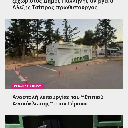
ξεχωριστός Δήμος Παλλήνης αν βγει ο
Αλέξης Τσίπρας πρωθυπουργός
ΓΈΡΑΚΑΣ ΔΉΜΟΣ
Αναστολή λειτουργίας του “Σπιτιού
Ανακύκλωσης” στον Γέρακα