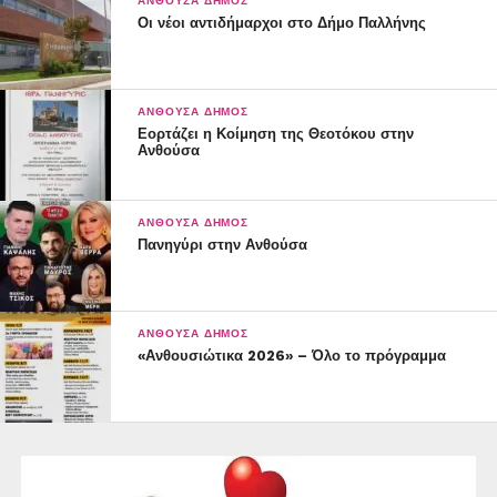
μεταφορικών εργασιών
ΑΝΘΟΎΣΑ ΔΉΜΟΣ
Οι νέοι αντιδήμαρχοι στο Δήμο Παλλήνης
Δύο ηλεκτροκίνητα οχήματα οδοκαθαρισμού (σάρωθρα)
ΑΝΘΟΎΣΑ ΔΉΜΟΣ
Εορτάζει η Κοίμηση της Θεοτόκου στην
Ανθούσα
ΑΝΘΟΎΣΑ ΔΉΜΟΣ
Πανηγύρι στην Ανθούσα
ΑΝΘΟΎΣΑ ΔΉΜΟΣ
«Ανθουσιώτικα 2026» – Όλο το πρόγραμμα