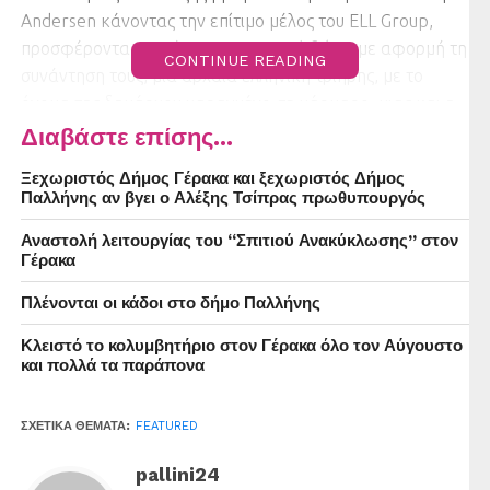
Andersen κάνοντας την επίτιμο μέλος του ELL Group,
προσφέροντας της ένα αναμνηστικό δώρο με αφορμή τη
CONTINUE READING
συνάντηση τους, μια αρχαία ελληνική τριήρης, με το
όνομα της δημάρχου χαραγμένο σε μάρμαρο, μιας και η
Δανία είναι ναυτική χώρα.
Διαβάστε επίσης...
Ξεχωριστός Δήμος Γέρακα και ξεχωριστός Δήμος
Η Δήμαρχος Κοπεγχάγης Sophie Hæstorp Andersen,
Παλλήνης αν βγει ο Αλέξης Τσίπρας πρωθυπουργός
αφού ευχαρίστησε τον Πρόεδρο των Ευρωπαίων Νέων
Αυτοδιοικητικών, τον ξενάγησε στο ιστορικό δημαρχείο
Αναστολή λειτουργίας του “Σπιτιού Ανακύκλωσης” στον
Γέρακα
της οδού H.C. Andersen (του μεγάλου συγγραφέα
παραμυθιών), της πρωτεύουσας της Δανίας.
Πλένονται οι κάδοι στο δήμο Παλλήνης
Κλειστό το κολυμβητήριο στον Γέρακα όλο τον Αύγουστο
και πολλά τα παράπονα
ΣΧΕΤΙΚΆ ΘΈΜΑΤΑ:
FEATURED
pallini24