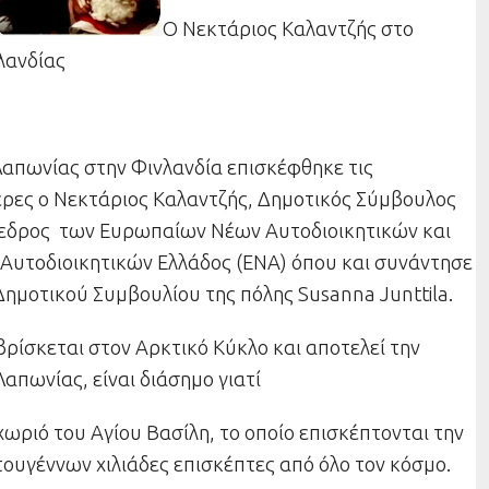
Ο
Νεκτάριος Καλαντζής στο
λανδίας
Λαπωνίας στην Φινλανδία επισκέφθηκε τις
έρες ο
Νεκτάριος Καλαντζής
, Δημοτικός Σύμβουλος
όεδρος
των Ευρωπαίων Νέων
Αυτοδιοικητικών
και
ν
Αυτοδιοικητικών
Ελλάδος (ΕΝΑ) όπου
και συνάντησε
ημοτικού Συμβουλίου της πόλης Susanna Junttila.
βρίσκεται στον Αρκτικό Κύκλο και αποτελεί την
απωνίας, είναι διάσημο γιατί
 χωριό του Αγίου Βασίλη, το οποίο επισκέπτονται την
τουγέννων χιλιάδες επισκέπτες από όλο τον κόσμο.