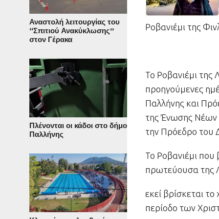
Αναστολή λειτουργίας του
Ροβανιέμι της Φιν
“Σπιτιού Ανακύκλωσης”
στον Γέρακα
Το Ροβανιέμι της 
προηγούμενες ημ
Παλλήνης και Πρ
της Ένωσης Νέω
Πλένονται οι κάδοι στο δήμο
την Πρόεδρο του Δ
Παλλήνης
To Ροβανιέμι που 
πρωτεύουσα της Λ
εκεί βρίσκεται το
περίοδο των Χρισ