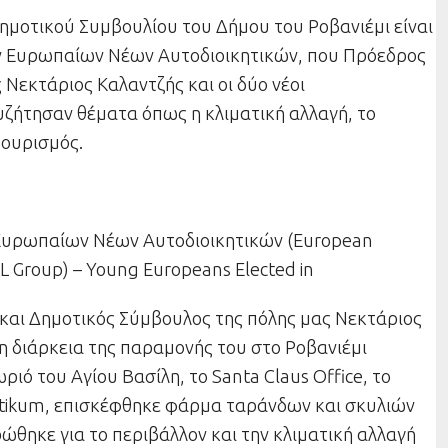
ημοτικού Συμβουλίου του Δήμου του Ροβανιέμι είναι
 Ευρωπαίων Νέων
Αυτοδιοικητικών, που Πρόεδρος
ς Νεκτάριος Καλαντζής και οι δύο νέοι
υζήτησαν θέματα όπως η κλιματική αλλαγή, το
τουρισμός.
Ευρωπαίων Νέων
Αυτοδιοικητικών
(
European
LL
Group
) –
Young
Europeans
Elected
in
 και Δημοτικός Σύμβουλος της πόλης μας
Νεκτάριος
η διάρκεια της παραμονής του στο Ροβανιέμι
ριό του Αγίου Βασίλη, το Santa Claus Office, το
rktikum, επισκέφθηκε φάρμα ταράνδων και σκυλιών
ώθηκε για το περιβάλλον και την κλιματική αλλαγή