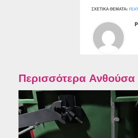
ΣΧΕΤΙΚΆ ΘΈΜΑΤΑ:
FEA
p
Περισσότερα Ανθούσα