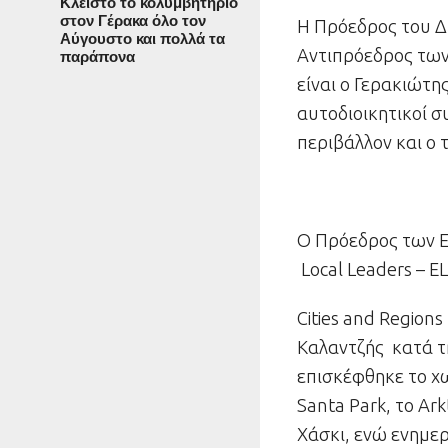
Κλειστό το κολυμβητήριο
στον Γέρακα όλο τον
Η
Πρόεδρος του Δ
Αύγουστο και πολλά τα
Αντιπρόεδρος
των
παράπονα
είναι ο Γερακιώτη
αυτοδιοικητικοί σ
περιβάλλον και ο 
Ο Πρόεδρος
των 
Local
Leaders
–
E
Cities
and
Regions
Καλαντζής
κατά τ
επισκέφθηκε το χω
Santa Park, το A
Χάσκι, ενώ ενημερ