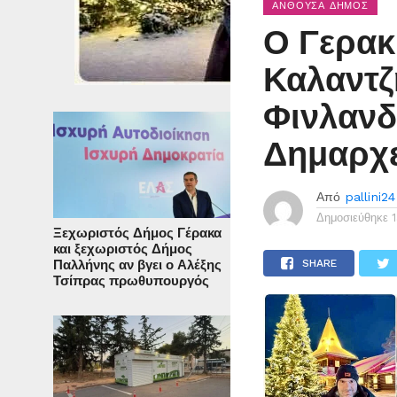
ΑΝΘΟΎΣΑ ΔΉΜΟΣ
Ο Γερακ
Καλαντζ
Φινλανδ
Δημαρχε
Από
pallini24
Δημοσιεύθηκε
Ξεχωριστός Δήμος Γέρακα
και ξεχωριστός Δήμος
Παλλήνης αν βγει ο Αλέξης
SHARE
Τσίπρας πρωθυπουργός