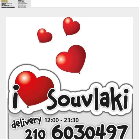
Εσπερινό Παλλήνης, ώρα 18.00
Μουσικό Γυμνάσιο, ώρα 10.30
ΛΥΚΕΙΑ ΠΑΛΛΗΝΗΣ
1ο Λύκειο, ώρα: 10.30
2ο Λύκειο, ώρα: 09.45
ΝΗΠΙΑΓΩΓΕΙΑ ΓΕΡΑΚΑ
1ο Νηπιαγωγείο, ώρα: 09.15
2ο Νηπιαγωγείο, ώρα:08.45