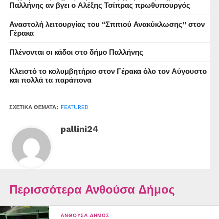
Παλλήνης αν βγει ο Αλέξης Τσίπρας πρωθυπουργός
4ο Νηπιαγωγείο, ώρα: 09.45
Αναστολή λειτουργίας του “Σπιτιού Ανακύκλωσης” στον
Γέρακα
5ο Νηπιαγωγείο, ώρα: 10.00
Πλένονται οι κάδοι στο δήμο Παλλήνης
6ο Νηπιαγωγείο, ώρα: 08.30
Κλειστό το κολυμβητήριο στον Γέρακα όλο τον Αύγουστο
7ο Νηπιαγωγείο, ώρα: 09.00
και πολλά τα παράπονα
8ο Νηπιαγωγείο, ώρα: 08.30
ΣΧΕΤΙΚΆ ΘΈΜΑΤΑ:
FEATURED
9ο Νηπιαγωγείο, ώρα: 09.00
pallini24
ΔΗΜΟΤΙΚΑ ΠΑΛΛΗΝΗΣ
Περισσότερα Ανθούσα Δήμος
1ο δημοτικό, ώρα 08.30
2ο δημοτικό, ώρα 08.30
ΑΝΘΟΎΣΑ ΔΉΜΟΣ