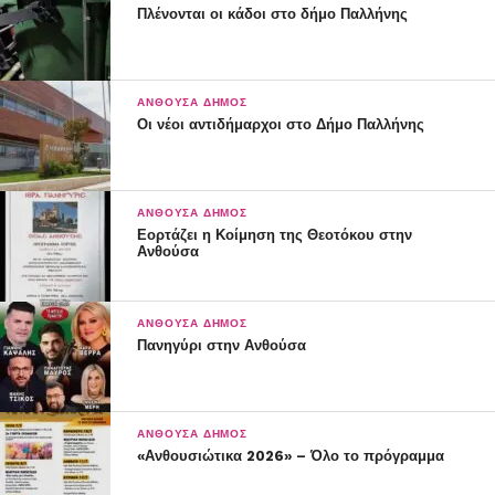
Πλένονται οι κάδοι στο δήμο Παλλήνης
3ο δημοτικό, ώρα 08.45
4ο δημοτικό, ώρα 09.45
ΑΝΘΟΎΣΑ ΔΉΜΟΣ
Οι νέοι αντιδήμαρχοι στο Δήμο Παλλήνης
5ο δημοτικό, ώρα 09.15
6ο δημοτικό, ώρα 09.15
ΑΝΘΟΎΣΑ ΔΉΜΟΣ
7ο δημοτικό, ώρα 08.30
Εορτάζει η Κοίμηση της Θεοτόκου στην
Ανθούσα
ΑΝΘΟΎΣΑ ΔΉΜΟΣ
ΓΥΜΝΑΣΙΑ ΠΑΛΛΗΝΗΣ
Πανηγύρι στην Ανθούσα
1ο Γυμνάσιο, ώρα: 09.00
2ο Γυμνάσιο, ώρα: 09.30
ΑΝΘΟΎΣΑ ΔΉΜΟΣ
«Ανθουσιώτικα 2026» – Όλο το πρόγραμμα
3ο Γυμνάσιο ώρα: 08.30