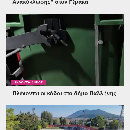
Ανακύκλωσης” στον Γέρακα
ΑΝΘΟΎΣΑ ΔΉΜΟΣ
Πλένονται οι κάδοι στο δήμο Παλλήνης