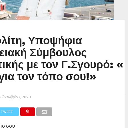
λίτη, Υποψήφια
ειακή Σύμβουλος
ικής με τον Γ.Σγουρό: «
για τον τόπο σου!»
4 Οκτωβρίου, 2023
TWEET
πο σου!