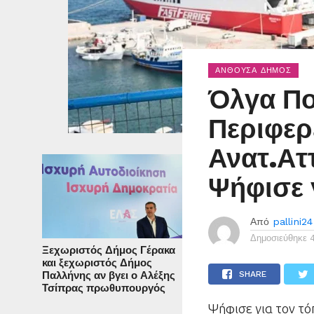
ΑΝΘΟΎΣΑ ΔΉΜΟΣ
Όλγα Πο
Περιφερ
Ανατ.Αττ
Ψήφισε 
Από
pallini24
Δημοσιεύθηκε
Ξεχωριστός Δήμος Γέρακα
και ξεχωριστός Δήμος
Παλλήνης αν βγει ο Αλέξης
SHARE
Τσίπρας πρωθυπουργός
Ψήφισε για τον τό