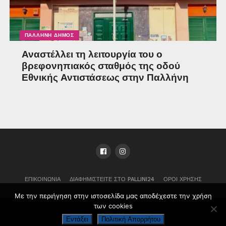
ΠΑΛΛΉΝΗ ΔΉΜΟΣ
Αναστέλλει τη λειτουργία του ο
βρεφονηπιακός σταθμός της οδού
Εθνικής Αντιστάσεως στην Παλλήνη
ΕΠΙΚΟΙΝΩΝΊΑ
ΔΙΑΦΗΜΙΣΤΕΊΤΕ ΣΤΟ PALLINI24
ΌΡΟΙ ΧΡΉΣΗΣ
Με την περιήγηση στην ιστοσελίδα μας αποδέχεστε την χρήση
των cookies
Pallini24
Εντάξει
Πολιτική Απορρήτου