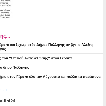
ης...
ρακα και ξεχωριστός Δήμος Παλλήνης αν βγει ο Αλέξης
γός
ς του “Σπιτιού Ανακύκλωσης” στον Γέρακα
στο δήμο Παλλήνης
ήριο στον Γέρακα όλο τον Αύγουστο και πολλά τα παράπονα
TURED
allini24