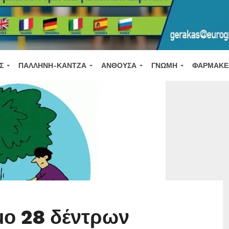
Σ
ΠΑΛΛΉΝΗ-ΚΆΝΤΖΑ
ΑΝΘΟΎΣΑ
ΓΝΏΜΗ
ΦΑΡΜΑΚΕ
μο 28 δέντρων