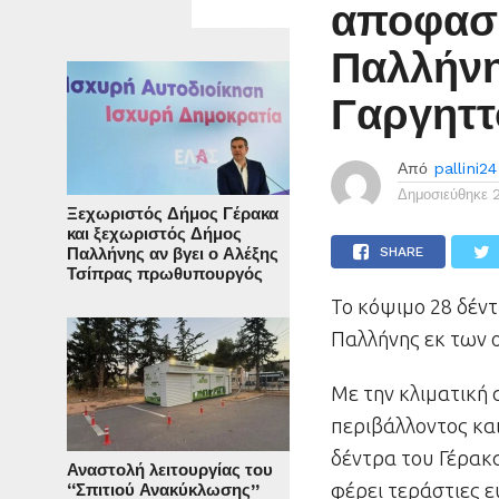
αποφασί
Παλλήνη
Γαργηττ
Από
pallini24
Δημοσιεύθηκε
Ξεχωριστός Δήμος Γέρακα
και ξεχωριστός Δήμος
Παλλήνης αν βγει ο Αλέξης
SHARE
Τσίπρας πρωθυπουργός
Το κόψιμο 28 δέν
Παλλήνης εκ των 
Με την κλιματική 
περιβάλλοντος και
δέντρα του Γέρακα
Αναστολή λειτουργίας του
φέρει τεράστιες ε
“Σπιτιού Ανακύκλωσης”