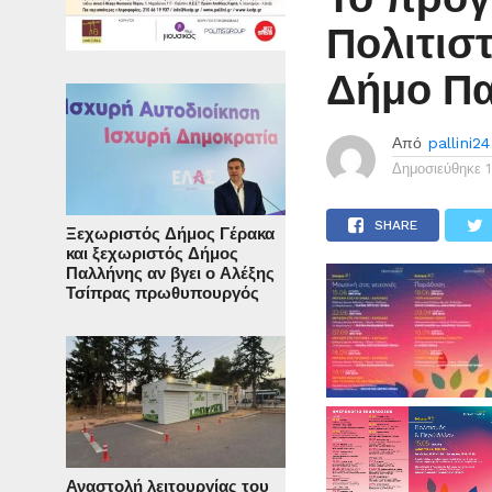
Πολιτισ
Δήμο Π
Από
pallini24
Δημοσιεύθηκε
SHARE
Ξεχωριστός Δήμος Γέρακα
και ξεχωριστός Δήμος
Παλλήνης αν βγει ο Αλέξης
Τσίπρας πρωθυπουργός
Αναστολή λειτουργίας του