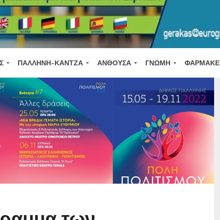
Σ
ΠΑΛΛΉΝΗ-ΚΆΝΤΖΑ
ΑΝΘΟΎΣΑ
ΓΝΏΜΗ
ΦΑΡΜΑΚΕ
γραμμα των