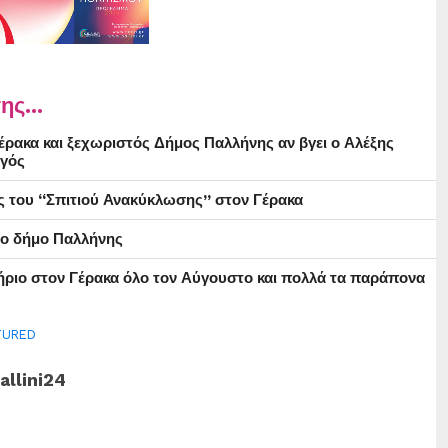
ης...
ρακα και ξεχωριστός Δήμος Παλλήνης αν βγει ο Αλέξης
γός
ς του “Σπιτιού Ανακύκλωσης” στον Γέρακα
στο δήμο Παλλήνης
ήριο στον Γέρακα όλο τον Αύγουστο και πολλά τα παράπονα
TURED
allini24