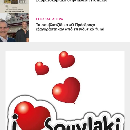
Σαββατοκύριακο στην έκθεση HORECA
ΓΈΡΑΚΑΣ ΑΓΟΡΆ
Τα σουβλατζίδικα «Ο Πρόεδρος»
εξαγοράστηκαν από επενδυτικό fund