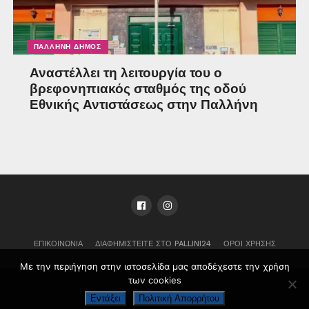
ΠΑΛΛΉΝΗ ΔΉΜΟΣ
Αναστέλλει τη λειτουργία του ο
βρεφονηπιακός σταθμός της οδού
Εθνικής Αντιστάσεως στην Παλλήνη
ΕΠΙΚΟΙΝΩΝΊΑ
ΔΙΑΦΗΜΙΣΤΕΊΤΕ ΣΤΟ PALLINI24
ΌΡΟΙ ΧΡΉΣΗΣ
Με την περιήγηση στην ιστοσελίδα μας αποδέχεστε την χρήση
των cookies
Pallini24
Εντάξει
Πολιτική Απορρήτου