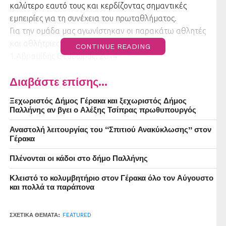
καλύτερο εαυτό τους και κερδίζοντας σημαντικές
εμπειρίες για τη συνέχεια του πρωταθλήματος.
Για την ομάδα μας αγωνίστηκαν οι παρακάτω αθλητές
και αθλήτριες:
CONTINUE READING
1.Αβραμίδης Θεόδωρος, 2014
2.Αντωνιάδης Δημήτρης, 2016
Διαβάστε επίσης...
3.Ασλάνης Μιχάλης, 2014
4.Γουβιώτης Γιώργος, 2014 (Α)
Ξεχωριστός Δήμος Γέρακα και ξεχωριστός Δήμος
5.Ζαχαράκης Μιχάλης, 2014 (Τ)
Παλλήνης αν βγει ο Αλέξης Τσίπρας πρωθυπουργός
6.Καλόσακας Μάνος, 2015
Αναστολή λειτουργίας του “Σπιτιού Ανακύκλωσης” στον
7.Καραβαγγέλης Χρυσόστομος, 2015
Γέρακα
8.Κούστας Κωνσταντίνος, 2014
9.Λιαπάτης Οδυσσέας, 2015
Πλένονται οι κάδοι στο δήμο Παλλήνης
10.Λυμπεροπούλου Ελένη, 2015
Κλειστό το κολυμβητήριο στον Γέρακα όλο τον Αύγουστο
11.Μάνου Βάλια, 2014
και πολλά τα παράπονα
12.Μπερερής Γιάννης, 2014
13.Μώλος Αλέξιος, 2014
ΣΧΕΤΙΚΆ ΘΈΜΑΤΑ:
FEATURED
14.Νάσης Γιάννης, 2014