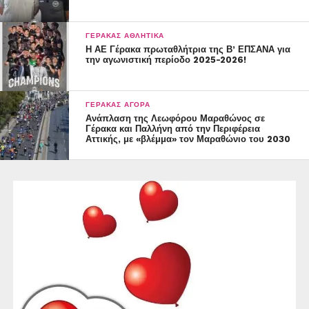
Τα γκολ της ομάδας σημείωσαν οι:
ΓΈΡΑΚΑΣ ΑΘΛΗΤΙΚΆ
Ασλάνης 8, Νάσης 6, Καλόσακας 5,
Η ΑΕ Γέρακα πρωταθλήτρια της Β’ ΕΠΣΑΝΑ για
την αγωνιστική περίοδο 2025-2026!
Μάλου 3, Παλαιοδήμος 3, Καραβαγγέλης 3, Τιμπλαλέξης
2, Λυμπεροπούλου 1, Σάπιος 1, Μπερερής 1
ΓΈΡΑΚΑΣ ΑΓΟΡΆ
Καλή συνέχεια τους ευχόμαστε!!!
Ανάπλαση της Λεωφόρου Μαραθώνος σε
Γέρακα και Παλλήνη από την Περιφέρεια
Αττικής, με «βλέμμα» τον Μαραθώνιο του 2030