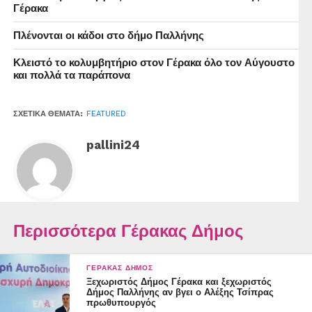
μέσα σε ένα φωτεινό και ζεστό εορταστικό περιβάλλον.
Γέρακα
Με μουσικές, δράσεις και χριστουγεννιάτικες
Πλένονται οι κάδοι στο δήμο Παλλήνης
εκπλήξεις, ο Δήμος Παλλήνης δημιουργεί έναν χώρο
συνάντησης, όπου η οικογένεια βρίσκεται στο επίκεντρο
Κλειστό το κολυμβητήριο στον Γέρακα όλο τον Αύγουστο
και το πνεύμα των Χριστουγέννων μας ενώνει όλους.
και πολλά τα παράπονα
ΣΧΕΤΙΚΆ ΘΈΜΑΤΑ:
FEATURED
pallini24
Περισσότερα Γέρακας Δήμος
ΓΈΡΑΚΑΣ ΔΉΜΟΣ
Ξεχωριστός Δήμος Γέρακα και ξεχωριστός
Δήμος Παλλήνης αν βγει ο Αλέξης Τσίπρας
πρωθυπουργός