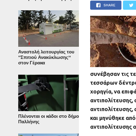
SHARE
Αναστολή λειτουργίας του
“Σπιτιού Ανακύκλωσης”
στον Γέρακα
συνέβησαν τις τε
τεσσάρων δέντρω
χορηγία, να επιφ
αντιπολίτευσης,
αντιπολίτευσης, 
Πλένονται οι κάδοι στο δήμο
και μηνύθηκε από
Παλλήνης
αντιπολίτευσης 