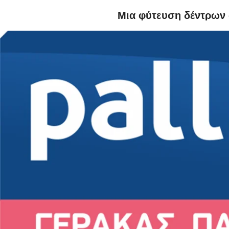
Μια φύτευση δέντρων σ
Ο κα