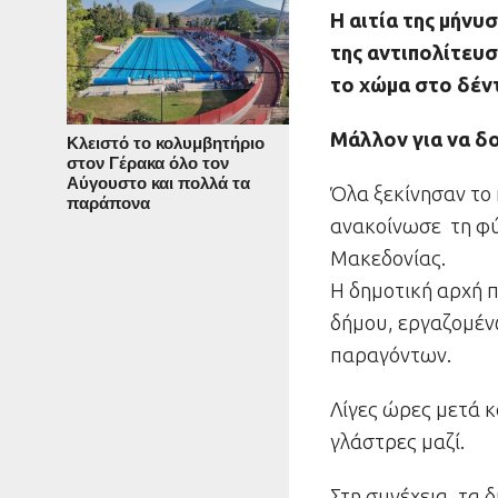
Η αιτία της μήνυ
της αντιπολίτευσ
το χώμα στο δέντ
Μάλλον για να δο
Κλειστό το κολυμβητήριο
στον Γέρακα όλο τον
Αύγουστο και πολλά τα
Όλα ξεκίνησαν το 
παράπονα
ανακοίνωσε τη φ
Μακεδονίας.
Η δημοτική αρχή 
δήμου, εργαζομέν
παραγόντων.
Λίγες ώρες μετά 
γλάστρες μαζί.
Στη συνέχεια, τα 