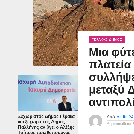
ΓΈΡΑΚΑΣ ΔΉΜΟΣ
Μια φύτ
πλατεία
συλλήψε
μεταξύ 
αντιπολ
Ξεχωριστός Δήμος Γέρακα
Από
pallini24
και ξεχωριστός Δήμος
Δημοσιεύθηκε
Παλλήνης αν βγει ο Αλέξης
Τσίπρας πρωθυπουργός