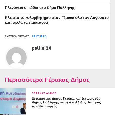
Ο Ηλίας Ζούτσος και το ορχηστρικό και φωνητικό σύνολο
παραδοσιακής μουσικής «Palmós» θα παρουσιάσουν ένα
Πλένονται οι κάδοι στο δήμο Παλλήνης
ξεχωριστό μουσικό πρόγραμμα με τραγούδια και
Κλειστό το κολυμβητήριο στον Γέρακα όλο τον Αύγουστο
μελωδίες της ελληνικής παράδοσης, σε μια βραδιά
και πολλά τα παράπονα
αφιερωμένη
στη δύναμη της τέχνης να φέρνει τους ανθρώπους πιο
ΣΧΕΤΙΚΆ ΘΈΜΑΤΑ:
FEATURED
κοντά.
pallini24
Καλλιτεχνική διεύθυνση και λύρα: Ηλίας Ζούτσος.
Περισσότερα Γέρακας Δήμος
ΓΈΡΑΚΑΣ ΔΉΜΟΣ
Ξεχωριστός Δήμος Γέρακα και ξεχωριστός
Δήμος Παλλήνης αν βγει ο Αλέξης Τσίπρας
πρωθυπουργός