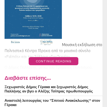
Μουσική εκδήλωση στο
Πολιτιστικό Κέντρο Γέρακα από το μουσικό σύνολο
«Palmós» και τον Σύλλογο «ΣυνΤεχνία»
CONTINUE READING
Ο Δήμος Παλλήνης, μέσω του Τμήματος Πολιτισμού,
στηρίζει τη μουσική εκδήλωση με τίτλο «Η Τέχνη που
Διαβάστε επίσης...
ενώνει», που παρουσιάζουν το μουσικό σύνολο «Palmós»
και ο Σύλλογος «ΣυνΤεχνία». Η εκδήλωση θα
Ξεχωριστός Δήμος Γέρακα και ξεχωριστός Δήμος
πραγματοποιηθεί το Σάββατο 16 Μαΐου 2026, στις 20:00,
Παλλήνης αν βγει ο Αλέξης Τσίπρας πρωθυπουργός
στο Πολιτιστικό Κέντρο Γέρακα.
Αναστολή λειτουργίας του “Σπιτιού Ανακύκλωσης” στον
Γέρακα