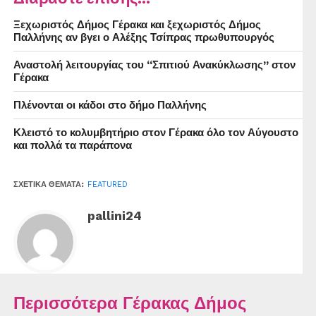
γέφυρα του Σταυρού.
Ξεχωριστός Δήμος Γέρακα και ξεχωριστός Δήμος
Σε βοήθεια προσέτρεξαν η ομάδα ΔΙ.ΑΣ. και περιπολικά
Παλλήνης αν βγει ο Αλέξης Τσίπρας πρωθυπουργός
της Αστυνομίας.
Αναστολή λειτουργίας του “Σπιτιού Ανακύκλωσης” στον
Γέρακα
Εντός του οχήματος επέβαιναν πέντε άτομα (Ρομά) και
στο πόρτ μπαγκάζ βρέθηκε ο κλεμμένος καταλύτης
Πλένονται οι κάδοι στο δήμο Παλλήνης
καθώς και τα διαρρηκτικά εργαλεία.
Κλειστό το κολυμβητήριο στον Γέρακα όλο τον Αύγουστο
και πολλά τα παράπονα
Τα πέντε άτομα συνελήφθησαν και προσήχθησαν στο
Αστυνομικό Τμήμα του Γέρακα. Η κλοπή του καταλύτη
ΣΧΕΤΙΚΆ ΘΈΜΑΤΑ:
FEATURED
οχημάτων είναι κάτι το σχετικά καινούργιο και έχει
διαδοθεί στους κλέφτες τον τελευταίο καιρό.
pallini24
Περισσότερα Γέρακας Δήμος