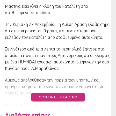
Μάστιγα έχει γίνει η κλοπή του καταλύτη από
σταθμευμένα αυτοκίνητα.
Την Κυριακή 27 Δεκεμβρίου η Άμεση Δράση έλαβε σήμα
ότι στην περιοχή του Γέρακα, για πέντε άτομα που
έκλεβαν τον καταλύτη από σταθμευμένο αυτοκίνητο.
Σε λιγότερο από τρία λεπτά το περιπολικό έφτασε στο
σημείο. Γείτονες είπαν στους Αστυνομικούς ότι οι κλέφτες
με ένα HUYNDAI χρυσαφί αυτοκίνητο, διέφυγαν την οδό
Κανάρη προς Λ.Μαραθώνος.
Αμέσως ακολούθησαν την πορεία των υπόπτων και
πραγματικά μετά από λίγο το εντόπισαν να κινείται με
σβηστά φώτα.
CONTINUE READING
Μετά από σύντομη καταδίωξη το αυτοκίνητο των
δραστών ακινητοποιήθηκε επί της Λ.Μαραθώνος στη
Διαβάστε επίσης...