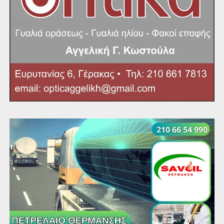
σταθερότητα εδώ και 9 χρόνια, διαμορφώνοντας τη
ταυτότητα ενός σχολείου που ενθαρρύνει τη συμμετοχή
και εξοικειώνει τους μαθητές με την ιδιότητα του
Ευρωπαίου πολίτη. Γι’ αυτό, άλλωστε, και ο τομέας της
Αγωγής Ενεργών Πολιτών είναι πολύ δραστήριος. Μία
ομάδα αφοσιωμένων εκπαιδευτικών προετοιμάζουν τους
μαθητές να συμμετάσχουν σε Μαθητικά Συμπόσια:
Μαθητικό Συμπόσιο του Δικτύου Λυκείων ASPnet
UNESCO, η Βουλή των Εφήβων, το Ευρωπαϊκό
Κοινοβούλιο Νέων (ΕΚΝΕ), Μαθητικά Συνέδρια του ΟΗΕ
(MUN Conferences), Ευρωπαϊκό Πρόγραμμα
EUROSCOLA, «Your Europe, Your Say! 2020».
Το 2ο ΓΕΛ Γέρακα προχωρά στο δρόμο της
διεθνοποίησής του και στην ενίσχυση του ευρωπαϊκού
προφίλ του α)με τη συμμετοχή του σε εκπαιδευτικά
δίκτυα: International ASPnet of UNESCO Schools,
Universities 4 Europe (U4EU), Σχολεία-Πρέσβεις του