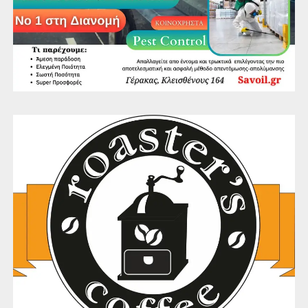
Ευρωπαϊκού Κοινοβουλίου(EPASnet) και β)με την
υλοποίηση ευρωπαϊκών προγραμμάτων: Euroscola,
διεθνές πιλοτικό πρόγραμμα UNESCO “Implementing a
Whole School Approach to Climate Change”,
προγράμματα E-Twinning: “European Civilization” και “EU-
debate project”, δύο προγράμματα ERASMUS+: 1)
ERASMUS+KA1 επιμόρφωσης εκπαιδευτικών “Towards
the School of the 21st century”, 2) ERASMUS+ KA229
κινητικότητας μαθητών «European Cultural Heritage and
Identity” και τη συμμετοχή ως εταίρος σε προγράμματα
ERASMUS + KA3: Teachers4Europe, “ACT – ACTive
citizenship projects to enhance pupils’ social and civic
competences” κ.α.
Πώς αξιολόγησαν τη δράση οι μαθητές;
“Έμαθα πολλά πράγματα για το ρόλο του Ε.Κ. και τις
πολιτικές ομάδες που το απαρτίζουν. Επίσης