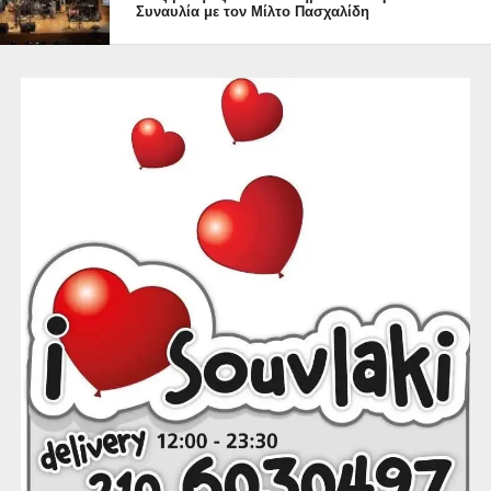
οικογένειας.
Συναυλία με τον Μίλτο Πασχαλίδη
Κατά τη διάρκεια υλοποίησης του προγράμματος οι
μαθητές ερεύνησαν, μελέτησαν, ενημερώθηκαν από
ειδικούς, παρουσίασαν εργασίες, διαβουλεύθηκαν,
έπαιξαν παιχνίδια γνώσης, κινητοποιήθηκαν, μαγείρεψαν,
χόρεψαν παραδοσιακούς ευρωπαϊκούς χορούς,
οργάνωσαν βραδινές εκδηλώσεις για τους γονείς και την
τοπική κοινωνία με μεγάλη επιτυχία. Σε συνεργασία με το
πρόγραμμα «EPAS: Σχολεία- Πρέσβεις του ΕΚ»
υλοποιήθηκαν εκπαιδευτικές επισκέψεις στο Γραφείο ΕΚ
Αθήνας, στην Ευρωπαϊκή Κεντρική Τράπεζα (ΕΚΤ),
Φρανκφούρτη και το Ευρωπαϊκό Κοινοβούλιο,
Στρασβούργο. Η ομάδα ήταν ανοικτή, συμπεριληπτική και
αγκάλιασε όλους όσοι εκδήλωσαν ενδιαφέρον
συμμετοχής.
Η επιτυχία του προγράμματος έγκειται στο σωστό