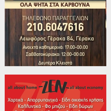
Γεωργάκη Ευαγγελία, Δ/ντρια 2ου ΓΕΛ Γέρακα