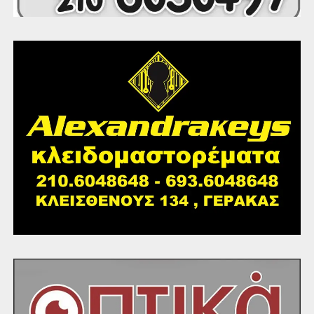
συνδυασμό και αναλογία ακαδημαϊκών και κοινωνικών
δράσεων. Πέτυχε να εμπλέξει τους μαθητές να
ασχοληθούν με την ΕΕ με βιωματικό και συνάμα
διασκεδαστικό και δημιουργικό τρόπο.
Χρησιμοποιήθηκαν μέθοδοι εμπλοκής και κινητοποίησης
των μαθητών και δημιουργήθηκαν οι κατάλληλες
συνθήκες για την ανάληψη πρωτοβουλιών εκ μέρους
τους, την πλήρη ενεργοποίηση της ομάδας και ανάπτυξη
θετικών εικόνων για την ευρωπαϊκή τους ταυτότητα.
Μεγάλη ήταν η απήχηση στους γονείς και ο αντίκτυπος
στην τοπική κοινωνία.
Το 2ο ΓΕΛ Γέρακα είναι ένα δημόσιο εκπαιδευτικό ίδρυμα
με σαφή ευρωπαϊκό προσανατολισμό. Δράσεις σαν κι
αυτή αποτελούν τακτική πρακτική και είναι
αναπόσπαστο μέρος της σχολικής μας κουλτούρας. Η
υλοποίηση ευρωπαϊκών προγραμμάτων δεν γίνεται
αποσπασματικά αλλά μέσα σε ένα κλίμα ολιστικής
σχολικής προσέγγισης, που ακολουθείται με συνέπεια και