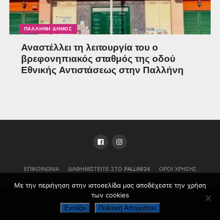
ΠΑΛΛΉΝΗ ΔΉΜΟΣ
Αναστέλλει τη λειτουργία του ο
βρεφονηπιακός σταθμός της οδού
Εθνικής Αντιστάσεως στην Παλλήνη
ΕΠΙΚΟΙΝΩΝΊΑ
ΔΙΑΦΗΜΙΣΤΕΊΤΕ ΣΤΟ PALLINI24
ΌΡΟΙ ΧΡΉΣΗΣ
Με την περιήγηση στην ιστοσελίδα μας αποδέχεστε την χρήση
των cookies
Pallini24
Εντάξει
Πολιτική Απορρήτου