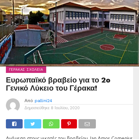
ΓΈΡΑΚΑΣ ΣΧΟΛΕΊΑ
Ευρωπαϊκό βραβείο για το 2o
Γενικό Λύκειο του Γέρακα!
Από
pallini24
Δημοσιεύθηκε
8 Ιουλίου, 2020
Ανάμεσα στους νικητές του βραβείου Jan Amos Comenius