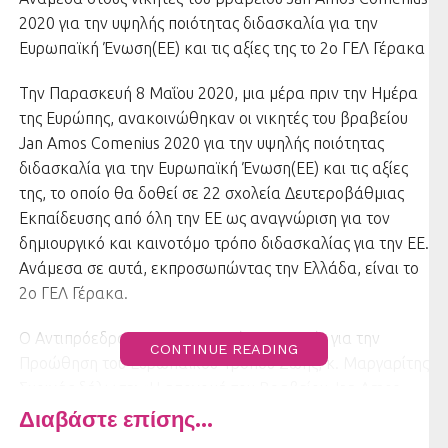
2020 για την υψηλής ποιότητας διδασκαλία για την
Ευρωπαϊκή Ένωση(ΕΕ) και τις αξίες της το 2ο ΓΕΛ Γέρακα
Την Παρασκευή 8 Μαΐου 2020, μια μέρα πριν την Ημέρα
της Ευρώπης, ανακοινώθηκαν οι νικητές του βραβείου
Jan Amos Comenius 2020 για την υψηλής ποιότητας
διδασκαλία για την Ευρωπαϊκή Ένωση(ΕΕ) και τις αξίες
της, το οποίο θα δοθεί σε 22 σχολεία Δευτεροβάθμιας
Εκπαίδευσης από όλη την ΕΕ ως αναγνώριση για τον
δημιουργικό και καινοτόμο τρόπο διδασκαλίας για την ΕΕ.
Ανάμεσα σε αυτά, εκπροσωπώντας την Ελλάδα, είναι το
2ο ΓΕΛ Γέρακα.
Ο Αντιπρόεδρος της Ευρωπαϊκής Επιτροπής για την
CONTINUE READING
Προώθηση του Ευρωπαϊκού Τρόπου Ζωής, κ. Μαργαρίτης
Σχοινάς δήλωσε: «Η απονομή του Βραβείου Jan Amos
Comenius για πρώτη φορά σήμερα στα σχολεία και τους
Διαβάστε επίσης...
δασκάλους για τη δημιουργική τους προσπάθεια στη