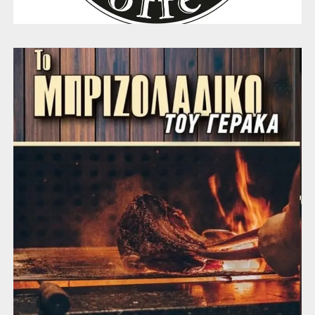
προβληματίστηκα έντονα για το μέλλον της ΕΕ.
Συνειδητοποίησα πως ό,τι συμβαίνει στην Ευρώπη
επηρεάζει άμεσα τη ζωή μου γι΄ αυτό πρέπει από νωρίς
να λειτουργούμε ως υπεύθυνοι ενεργοί πολίτες” Α.Ρ.