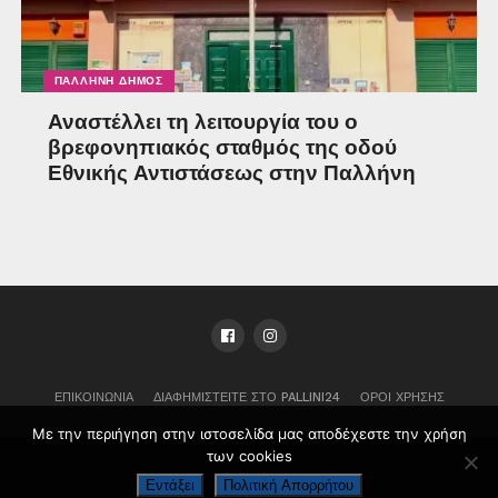
ΠΑΛΛΉΝΗ ΔΉΜΟΣ
Αναστέλλει τη λειτουργία του ο
βρεφονηπιακός σταθμός της οδού
Εθνικής Αντιστάσεως στην Παλλήνη
ΕΠΙΚΟΙΝΩΝΊΑ
ΔΙΑΦΗΜΙΣΤΕΊΤΕ ΣΤΟ PALLINI24
ΌΡΟΙ ΧΡΉΣΗΣ
Με την περιήγηση στην ιστοσελίδα μας αποδέχεστε την χρήση
των cookies
Pallini24
Εντάξει
Πολιτική Απορρήτου