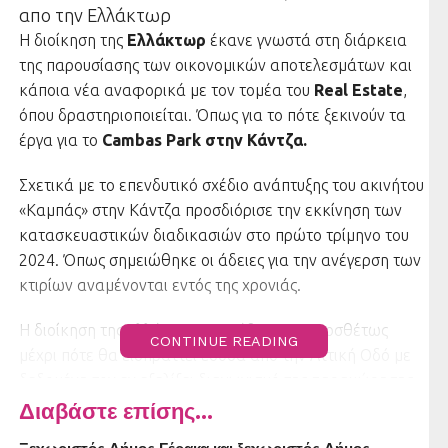
απο την Ελλάκτωρ
Η διοίκηση της
Ελλάκτωρ
έκανε γνωστά στη διάρκεια
της παρουσίασης των οικονομικών αποτελεσμάτων και
κάποια νέα αναφορικά με τον τομέα του
Real Estate
,
όπου δραστηριοποιείται. Όπως για το πότε ξεκινούν τα
έργα για το
Cambas Park στην Κάντζα.
Σχετικά με το επενδυτικό σχέδιο ανάπτυξης του ακινήτου
«Καμπάς» στην Κάντζα προσδιόρισε την εκκίνηση των
κατασκευαστικών διαδικασιών στο πρώτο τρίμηνο του
2024. Όπως σημειώθηκε οι άδειες για την ανέγερση των
κτιρίων αναμένονται εντός της χρονιάς.
Η διοίκηση της Ελλάκτωρ, ρωτήθηκε επιπροσθέτως
CONTINUE READING
μέχρι πότε θα εισπράττει έσοδα από την Αττική Οδό με
δεδομένη τον εν εξελίξει διαγωνισμό της παραχώρησης
του συγκεκριμένου αυτοκινητοδρόμου. Όπως είπε τα
Διαβάστε επίσης...
έσοδα θα συνεχίσουν να τρέχουν… μέχρι το 2027,