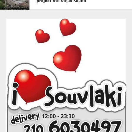
project στο Κτήμα Καμπά