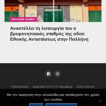
ΠΑΛΛΉΝΗ ΔΉΜΟΣ
Αναστέλλει τη λειτουργία του ο
βρεφονηπιακός σταθμός της οδού
Εθνικής Αντιστάσεως στην Παλλήνη
ΕΠΙΚΟΙΝΩΝΊΑ
ΔΙΑΦΗΜΙΣΤΕΊΤΕ ΣΤΟ PALLINI24
ΌΡΟΙ ΧΡΉΣΗΣ
Με την περιήγηση στην ιστοσελίδα μας αποδέχεστε την χρήση
των cookies
Pallini24
Εντάξει
Πολιτική Απορρήτου