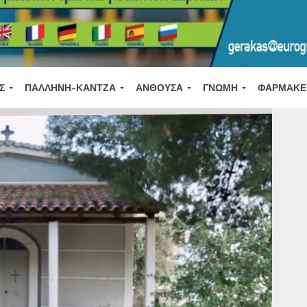
Σ
ΠΑΛΛΉΝΗ-ΚΆΝΤΖΑ
ΑΝΘΟΎΣΑ
ΓΝΏΜΗ
ΦΑΡΜΑΚΕ