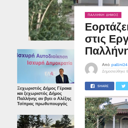
ΠΑΛΛΉΝΗ ΔΉΜΟΣ
Εορτάζε
στις Εργ
Παλλήν
Από
pallini24
Δημοσιεύθηκε
SHARE
Ξεχωριστός Δήμος Γέρακα
και ξεχωριστός Δήμος
Παλλήνης αν βγει ο Αλέξης
Τσίπρας πρωθυπουργός