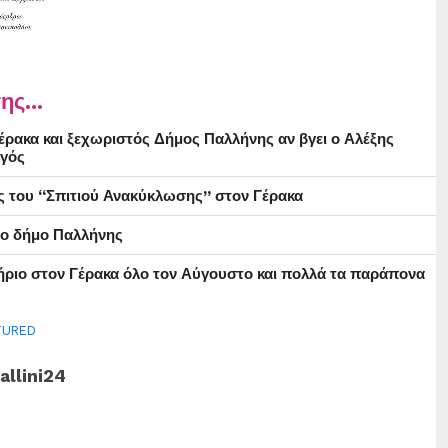
ης...
ρακα και ξεχωριστός Δήμος Παλλήνης αν βγει ο Αλέξης
γός
ς του “Σπιτιού Ανακύκλωσης” στον Γέρακα
στο δήμο Παλλήνης
ήριο στον Γέρακα όλο τον Αύγουστο και πολλά τα παράπονα
TURED
allini24