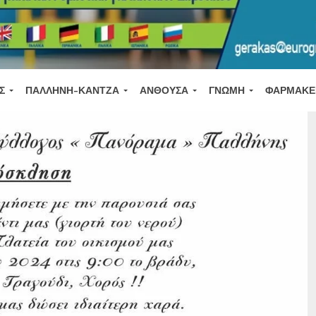
Σ
ΠΑΛΛΉΝΗ-ΚΆΝΤΖΑ
ΑΝΘΟΎΣΑ
ΓΝΏΜΗ
ΦΑΡΜΑΚΕ