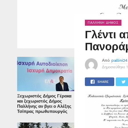
ΠΑΛΛΉΝΗ ΔΉΜΟΣ
Γλέντι 
Πανορά
Από
pallini24
Δημοσιεύθηκε
SHARE
Ξεχωριστός Δήμος Γέρακα
και ξεχωριστός Δήμος
Παλλήνης αν βγει ο Αλέξης
Τσίπρας πρωθυπουργός