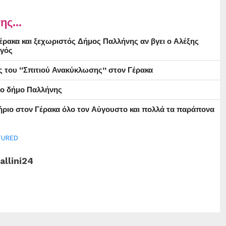
ης...
ρακα και ξεχωριστός Δήμος Παλλήνης αν βγει ο Αλέξης
γός
ς του “Σπιτιού Ανακύκλωσης” στον Γέρακα
στο δήμο Παλλήνης
ήριο στον Γέρακα όλο τον Αύγουστο και πολλά τα παράπονα
TURED
allini24