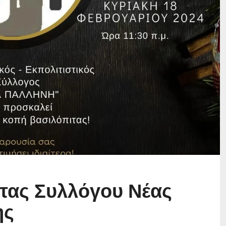
τας Συλλόγου Νέας
ης