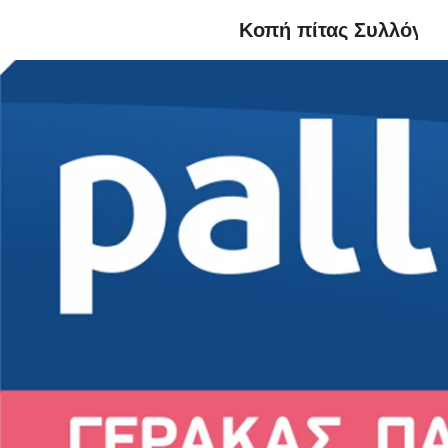
Κοπή πίτας Συλλόγου
Ο κα