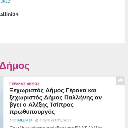
TURED
allini24
 Δήμος
ΓΈΡΑΚΑΣ ΔΉΜΟΣ
Ξεχωριστός Δήμος Γέρακα και
ξεχωριστός Δήμος Παλλήνης αν
βγει ο Αλέξης Τσίπρας
πρωθυπουργός
ΑΠΌ
PALLINI24
4 ΑΥΓΟΎΣΤΟΥ, 2026
Πριν λίγες μέρες ο πρόεδρος της ΕΛΑΣ Αλέξης