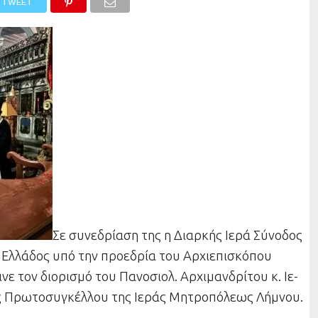
TWEET
Σε συνεδρίαση της η Διαρκής Ιερά Σύνοδος
ς Ελλάδος υπό την προεδρία του Αρχιεπισκόπου
 τον δι­ο­ρι­σμό του Πα­νο­σιολ. Αρ­χι­μαν­δρί­του κ. Ι­ε­
Πρω­το­συγ­κέλ­λου της Ι­ε­ράς Μη­τρο­πό­λεως Λή­μνου.