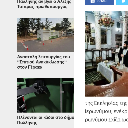
Παλλήνης αν βγει ο Αλέξης
SHARE
Τσίπρας πρωθυπουργός
Αναστολή λειτουργίας του
“Σπιτιού Ανακύκλωσης”
στον Γέρακα
της Εκκλησίας τη
Ιερωνύμου, ενέ­κρινε
Πλένονται οι κάδοι στο δήμο
ρω­νύ­μου Σχίζα ως 
Παλλήνης