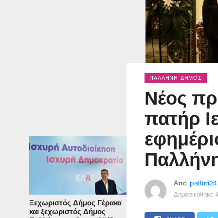
ΠΑΛΛΉΝΗ ΔΉΜΟΣ
Νέος πρ
πατήρ Ι
εφημέρι
Παλλήν
Από
pallini24
Δημοσιεύθηκε
Ξεχωριστός Δήμος Γέρακα
και ξεχωριστός Δήμος