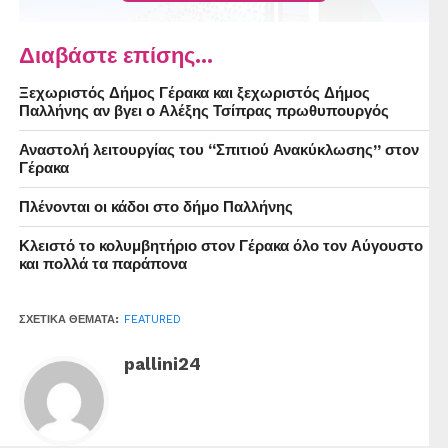
Διαβάστε επίσης...
Ξεχωριστός Δήμος Γέρακα και ξεχωριστός Δήμος
Παλλήνης αν βγει ο Αλέξης Τσίπρας πρωθυπουργός
Αναστολή λειτουργίας του “Σπιτιού Ανακύκλωσης” στον
Γέρακα
Πλένονται οι κάδοι στο δήμο Παλλήνης
Κλειστό το κολυμβητήριο στον Γέρακα όλο τον Αύγουστο
και πολλά τα παράπονα
ΣΧΕΤΙΚΆ ΘΈΜΑΤΑ:
FEATURED
To πρώην στρατηγείο Γαβαλά γίνεται το «Ελληνικό
pallini24
MoMa», με πανάκριβα έργα τέχνης και συλλεκτικές
Ferrari