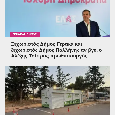
ΓΈΡΑΚΑΣ ΔΉΜΟΣ
Ξεχωριστός Δήμος Γέρακα και
ξεχωριστός Δήμος Παλλήνης αν βγει ο
Αλέξης Τσίπρας πρωθυπουργός
Μέσα από δημοπρασίες αλλά και από σημαντικές
εκθέσεις σε όλο τον κόσμο έχει καταφέρει να συλλέξει
έργα σημαντικών καλλιτεχνών όπως ο Bansky, o Gunther
Forg, o Imi Konebel, o Wolfgang Tillmans, o Jiao Xingtao
κ.λπ. Χάρη στο πάθος του για την τέχνη -το οποίο
απέκτησε αρχικά εξαιτίας της παρέας του με τον
εφοπλιστή Γιώργο Οικονόμου, κατάφερε να