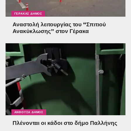
δημιουργήσει μια συλλογή άξια λόγου. Σήμερα η συλλογή
Πιστιόλη αριθμεί πάνω από 400 σύγχρονα έργα η αξία
ΓΈΡΑΚΑΣ ΔΉΜΟΣ
των οποίων αγγίζει πολύ υψηλά ποσά.
Αναστολή λειτουργίας του “Σπιτιού
Ανακύκλωσης” στον Γέρακα
ΑΝΘΟΎΣΑ ΔΉΜΟΣ
Πλένονται οι κάδοι στο δήμο Παλλήνης