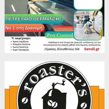
1
/
2
2
/
2
Κατέχοντας στη συλλογή του πανάκριβα και κυρίως
συλλεκτικά έργα τέχνης ετοιμάζεται να δημιουργήσει ένα
άνευ προηγουμένου μουσείο σύγχρονης τέχνης, κάτι σαν
ε
λληνικό ΜοΜa. Τα 31.000 τετραγωνικά μέτρα της
Κάντζας (όπου στεγάζονταν άλλοτε τα γραφεία και το
show room του mister LAK, 14.000 τ.μ. στεγασμένα και
τα υπόλοιπα υπαίθρια) είναι ο ιδανικός χώρος. Αλλωστε
σ’ αυτά περίπου τα τετραγωνικά ήταν και η Εθνική
Πινακοθήκη της Αθήνας, πριν από την πρόσφατη