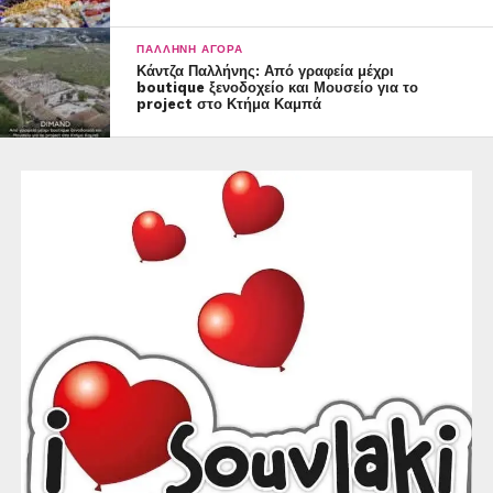
ΠΑΛΛΉΝΗ ΑΓΟΡΆ
Κάντζα Παλλήνης: Από γραφεία μέχρι
boutique ξενοδοχείο και Μουσείο για το
project στο Κτήμα Καμπά
Ο Ευάγγελος Πιστιόλης που μόλις την περασμένη
εβδομάδα απέκτησε τα γραφεία του Λάκη Γαβαλά στην
Κάντζα έναντι 9 εκατομμυρίων ευρώ, είναι έτοιμος να
αλλάξει εντελώς τη χρήση του κτιρίου βάζοντας εμπρός
το δικό του μεγαλεπίβολο σχέδιο.