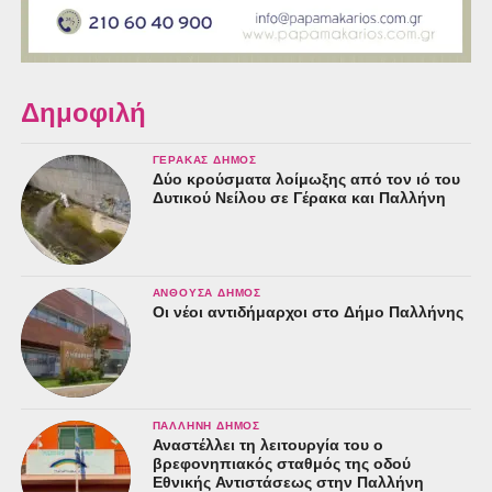
Δημοφιλή
ΓΈΡΑΚΑΣ ΔΉΜΟΣ
Δύο κρούσματα λοίμωξης από τον ιό του
Δυτικού Νείλου σε Γέρακα και Παλλήνη
Τα αρχιτεκτονικά σχέδια της νέας εποχής του κτιρίου της
Κάντζας, γίνονται μάλιστα από κοινού με τον Ευάγγελο
Πιστιόλη. Τον άνθρωπο που όχι μόνο λατρεύει την τέχνη
ΑΝΘΟΎΣΑ ΔΉΜΟΣ
αλλά επενδύει σ΄αυτήν πολλά εκατομμύρια.
Οι νέοι αντιδήμαρχοι στο Δήμο Παλλήνης
ΠΑΛΛΉΝΗ ΔΉΜΟΣ
Αναστέλλει τη λειτουργία του ο
βρεφονηπιακός σταθμός της οδού
Εθνικής Αντιστάσεως στην Παλλήνη