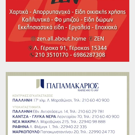
τσέπη και επομένως ξοδεύοντας αρκετά εκατομμύρια,
κάτι που φαίνεται και από τις πρώτες του κινήσεις. Ηδη
επισκέφθηκε το αρχιτεκτονικό γραφείο του Θωμά
Δοξιάδη (στην οικογένεια του οποίου ανήκε παλαιότερα
το ξενοδοχείο Μεγάλη Βρετανία) προκειμένου να
σχεδιαστούν οι οποιεσδήποτε αλλαγές αφορούν τον
εσωτερικό αλλά και τον εξωτερικό χώρο. Ο Θωμάς
Δοξιάδης ο οποίος διατηρεί συγγένεια και με τον
πρωτοπόρο Πολεοδόμο και Αρχιτέκτονα Κωνσταντίνο
Δοξιάδη, θεωρείται ένα από τα πιο δυνατά ονόματα στον
χώρο του, αν κρίνουμε τόσο από τα έργα του όσο και από
τη βράβευσή του στα πλαίσια της τελευταίας biennale της
Βενετίας