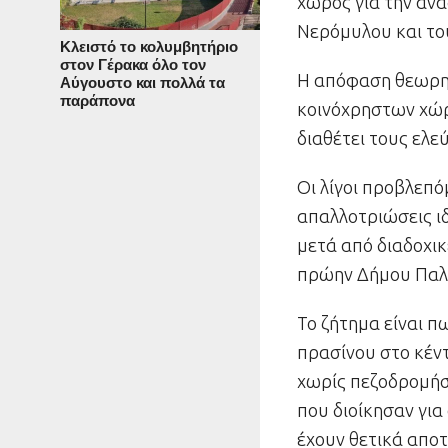
χώρος για την αν
Νερόμυλου και το
Κλειστό το κολυμβητήριο
στον Γέρακα όλο τον
Η απόφαση θεωρητ
Αύγουστο και πολλά τα
παράπονα
κοινόχρηστων χώρ
διαθέτει τους ελε
Οι λίγοι προβλεπό
απαλλοτριώσεις ι
μετά από διαδοχι
πρώην Δήμου Παλλ
Το ζήτημα είναι π
πρασίνου στο κέντ
χωρίς πεζοδρομήσε
που διοίκησαν για
έχουν θετικά αποτ