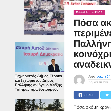
ΠΑΛΛΉΝΗ ΔΉΜΟΣ
Πόσα ακ
περιμένε
Παλλήνη
κοινόχρ
αναδεικ
Ξεχωριστός Δήμος Γέρακα
Από
pallini24
και ξεχωριστός Δήμος
Δημοσιεύθηκε
Παλλήνης αν βγει ο Αλέξης
Τσίπρας πρωθυπουργός
SHARE
Πόσα ακόμη χρόνια