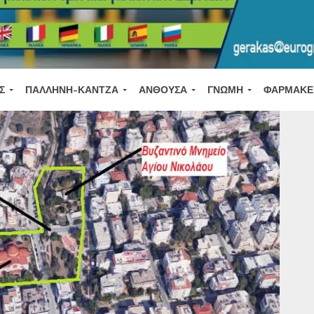
Σ
ΠΑΛΛΉΝΗ-ΚΆΝΤΖΑ
ΑΝΘΟΎΣΑ
ΓΝΏΜΗ
ΦΑΡΜΑΚΕ