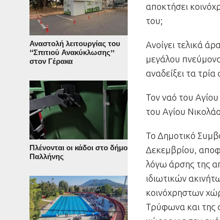
αποκτήσει κοινόχ
του;
Αναστολή λειτουργίας του
Ανοίγει τελικά άρα
“Σπιτιού Ανακύκλωσης”
μεγάλου πνεύμονα
στον Γέρακα
αναδείξει τα τρία
Τον ναό του Αγίου
του Αγίου Νικολάο
Το Δημοτικό Συμβ
Πλένονται οι κάδοι στο δήμο
Δεκεμβρίου, αποφά
Παλλήνης
λόγω άρσης της α
ιδιωτικών ακινήτω
κοινόχρηστων χώρ
Τρύφωνα και της 