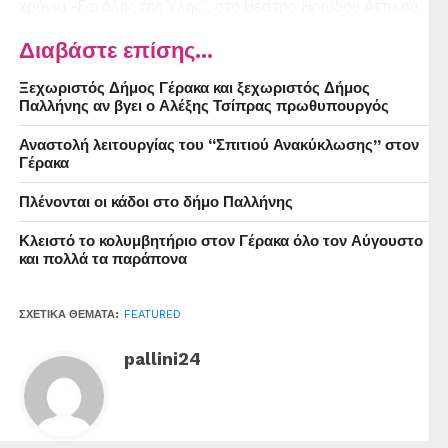
χρόνια -Εφ’όλης της Ύλης”, στο θέατρο Ηρώδου Αττικού
τον Ιούλιο του 2022.
Διαβάστε επίσης...
Ξεχωριστός Δήμος Γέρακα και ξεχωριστός Δήμος
Παλλήνης αν βγει ο Αλέξης Τσίπρας πρωθυπουργός
Αναστολή λειτουργίας του “Σπιτιού Ανακύκλωσης” στον
Γέρακα
Πλένονται οι κάδοι στο δήμο Παλλήνης
Κλειστό το κολυμβητήριο στον Γέρακα όλο τον Αύγουστο
και πολλά τα παράπονα
ΣΧΕΤΙΚΆ ΘΈΜΑΤΑ:
FEATURED
pallini24