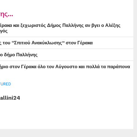
ης...
ρακα και ξεχωριστός Δήμος Παλλήνης αν βγει ο Αλέξης
γός
ς του “Σπιτιού Ανακύκλωσης” στον Γέρακα
στο δήμο Παλλήνης
ήριο στον Γέρακα όλο τον Αύγουστο και πολλά τα παράπονα
TURED
allini24