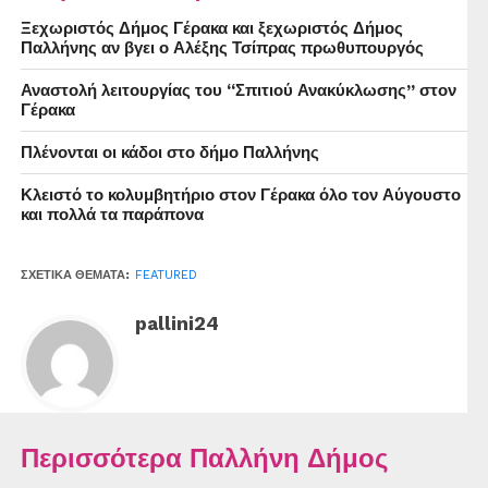
Ευτυχώς, η μικρής έκτασης φωτιά που ξέσπασε, δεν
Ξεχωριστός Δήμος Γέρακα και ξεχωριστός Δήμος
Παλλήνης αν βγει ο Αλέξης Τσίπρας πρωθυπουργός
επεκτάθηκε και οι ζημιές περιορίστηκαν άμεσα.
Αναστολή λειτουργίας του “Σπιτιού Ανακύκλωσης” στον
Η αστυνομία προχώρησε σε οκτώ συλλήψεις,
Γέρακα
σχηματίστηκε δικογραφία σε βάρος τους και με τη
Πλένονται οι κάδοι στο δήμο Παλλήνης
σύμφωνη γνώμη του εισαγγελέα αφέθηκαν ελεύθεροι.
Κλειστό το κολυμβητήριο στον Γέρακα όλο τον Αύγουστο
και πολλά τα παράπονα
ΣΧΕΤΙΚΆ ΘΈΜΑΤΑ:
FEATURED
pallini24
Περισσότερα Παλλήνη Δήμος