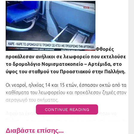
Φθορές
προκάλεσαν ανήλικοι σε λεωφορείο που εκτελούσε
το δρομολόγιο Νομισματοκοπείο – Αρτέμιδα, στο
ύψος του σταθμού του Προαστιακού στην Παλλήνη.
Οι νεαροί, ηλικίας 14 και 15 ετών, έσπασαν οκτώ από τα
καθίσματα του λεωφορείου και προκάλεσαν ζημιές στον
αεραγωγό του οχήματος.
CONTINUE READING
Αφού τα έκαναν γυαλιά – καρφιά, προσπάθησαν να
βάλουν και φωτιά στο όχημα με ένα κουτί από σπίρτα, το
οποίο πέταξαν στο πάτωμα.
Διαβάστε επίσης...