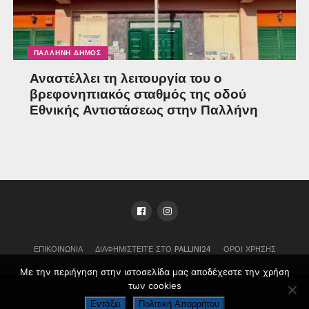
ΠΑΛΛΉΝΗ ΔΉΜΟΣ
Αναστέλλει τη λειτουργία του ο
βρεφονηπιακός σταθμός της οδού
Εθνικής Αντιστάσεως στην Παλλήνη
ΕΠΙΚΟΙΝΩΝΊΑ
ΔΙΑΦΗΜΙΣΤΕΊΤΕ ΣΤΟ PALLINI24
ΌΡΟΙ ΧΡΉΣΗΣ
Με την περιήγηση στην ιστοσελίδα μας αποδέχεστε την χρήση
των cookies
Pallini24
Εντάξει
Πολιτική Απορρήτου