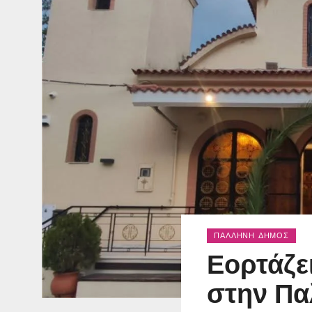
ΠΑΛΛΉΝΗ ΔΉΜΟΣ
Εορτάζε
στην Πα