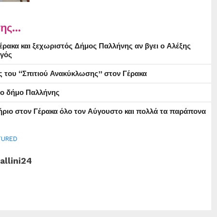
ης...
ρακα και ξεχωριστός Δήμος Παλλήνης αν βγει ο Αλέξης
γός
ς του “Σπιτιού Ανακύκλωσης” στον Γέρακα
στο δήμο Παλλήνης
ήριο στον Γέρακα όλο τον Αύγουστο και πολλά τα παράπονα
TURED
allini24