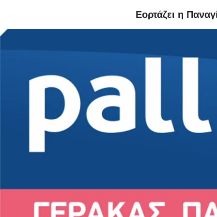
Εορτάζει η Πανα
Ο κα