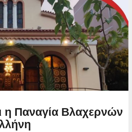
ι η Παναγία Βλαχερνών
λλήνη