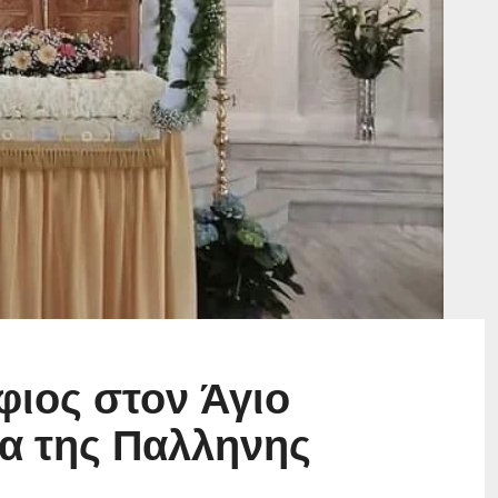
φιος στον Άγιο
α της Παλληνης