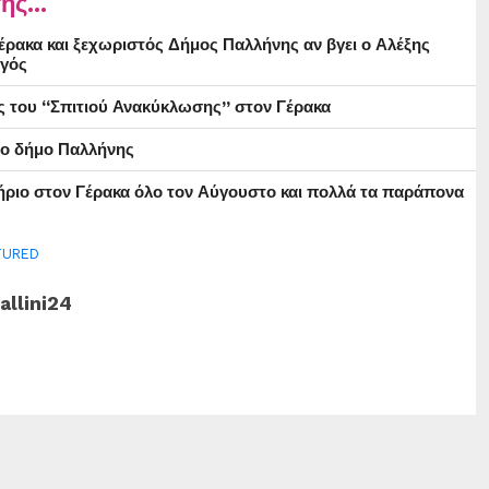
ης...
ρακα και ξεχωριστός Δήμος Παλλήνης αν βγει ο Αλέξης
γός
ς του “Σπιτιού Ανακύκλωσης” στον Γέρακα
στο δήμο Παλλήνης
ήριο στον Γέρακα όλο τον Αύγουστο και πολλά τα παράπονα
TURED
allini24