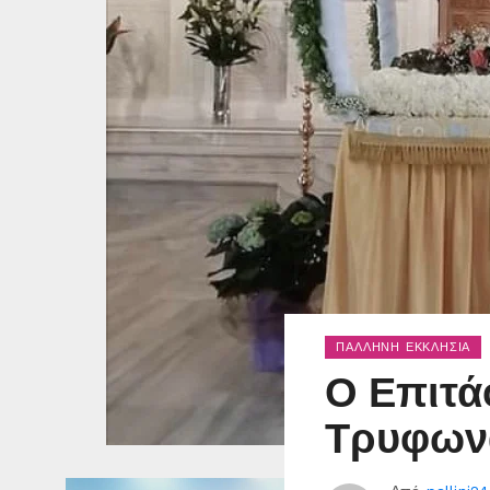
ΠΑΛΛΉΝΗ ΕΚΚΛΗΣΊΑ
Ο Επιτά
Τρυφων