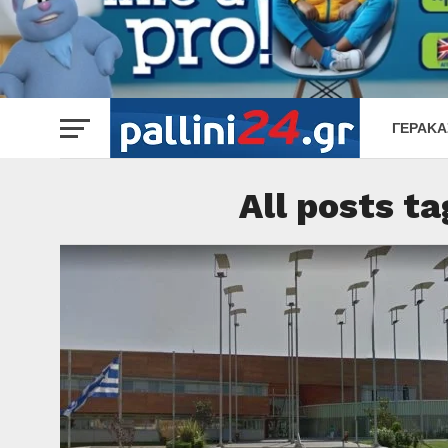
ΓΈΡΑΚΑ
All posts t