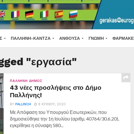
Σ
ΠΑΛΛΉΝΗ-ΚΆΝΤΖΑ
ΑΝΘΟΎΣΑ
ΓΝΏΜΗ
ΦΑΡΜΑΚΕ
agged "εργασία"
ΠΑΛΛΉΝΗ ΔΉΜΟΣ
43 νέες προσλήψεις στο Δήμο
Παλλήνης!
BY
PALLINI24
8 ΙΟΥΛΊΟΥ, 2020
Με Απόφαση του Υπουργού Εσωτερικών, που
δημοσιεύθηκε την 1η Ιουλίου (αριθμ. 40764/30.6.20),
εγκρίθηκε η σύναψη 580...