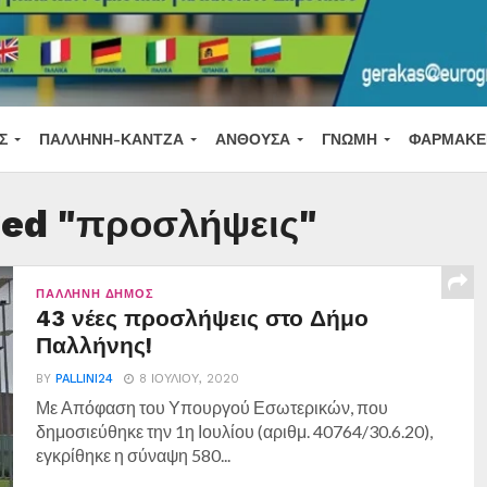
Σ
ΠΑΛΛΉΝΗ-ΚΆΝΤΖΑ
ΑΝΘΟΎΣΑ
ΓΝΏΜΗ
ΦΑΡΜΑΚΕ
ged "προσλήψεις"
ΠΑΛΛΉΝΗ ΔΉΜΟΣ
43 νέες προσλήψεις στο Δήμο
Παλλήνης!
BY
PALLINI24
8 ΙΟΥΛΊΟΥ, 2020
Με Απόφαση του Υπουργού Εσωτερικών, που
δημοσιεύθηκε την 1η Ιουλίου (αριθμ. 40764/30.6.20),
εγκρίθηκε η σύναψη 580...