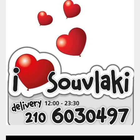
Στις 19:00 θα πραγματοποιηθεί η φωταγώγηση του
χριστουγεννιάτικου δέντρου.
Κοινό σημείο και των τριών φωταγωγήσεων αποτελεί
το πλούσιο πρόγραμμα ψυχαγωγικών δράσεων που θα
πραγματοποιείται καθ’ όλη τη διάρκεια των
εκδηλώσεων, από τις 17:00 έως τις 20:00.
Μικροί και μεγάλοι θα έχουν την ευκαιρία:
να συναντήσουν τον Άγιο Βασίλη,
να συμμετάσχουν στο Ατελιέ των Ξωτικών με face
painting,
να διασκεδάσουν με το Ξωτικό των Μπαλονιών και τις
χριστουγεννιάτικες μασκότ,
να απολαύσουν εντυπωσιακό bubble show,
να στείλουν τις ευχές τους μέσω του Ταχυδρομείου του
Άγιου Βασίλη,