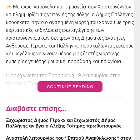
Με φως, χαμόγελα και τη μαγεία των Χριστουγέννων
να πλημμυρίζει τις γειτονιές της πόλης, ο Δήμος Παλλήνης
υποδέχεται την πιο αγαπημένη γιορτή του χρόνου με τρεις
εορταστικές εκδηλώσεις φωταγώγησης των
χριστουγεννιάτικων δέντρων στις Δημοτικές Ενότητες
Ανθούσας, Γέρακα και Παλλήνης, προσκαλώντας μικρούς
και μεγάλους να γίνουν μέρος μιας ζεστής γιορτινής
εμπειρίας γεμάτης μουσική, παράδοση και παιχνίδια.
Η αρχή γίνεται την Παρασκευή 19 Δεκεμβρίου στην
Κεντρική Πλατεία Ανθούσας.
CONTINUE READING
Από τις 18:00 έως τις 19:00, το κοινό θα απολαύσει
παραδοσιακούς χορούς από τον Εξωραϊστικό Σύλλογο
Διαβάστε επίσης...
Ανθούσας με διδασκαλία του Δημήτρη Γαβρά
Ξεχωριστός Δήμος Γέρακα και ξεχωριστός Δήμος
Παπασπύρου, τη Χορωδία Ενηλίκων Ανθούσας με τον
Παλλήνης αν βγει ο Αλέξης Τσίπρας πρωθυπουργός
Αντώνη Παρασκευουδάκη στο ταμπούρο και τον
Αλέξανδρο Στουπάκη στο πιάνο και τη διεύθυνση, την
Αναστολή λειτουργίας του “Σπιτιού Ανακύκλωσης” στον