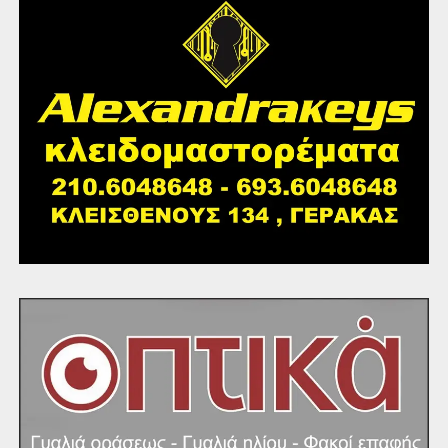
να παρακολουθήσουν τη θεατρική παράσταση
ανιματέρ «Τα Ξωτικά των Χριστουγέννων»
να συμμετέχουν στο διαδραστικό δρώμενο «Οι
Μαγικές Βαλίτσες των Χριστουγέννων»,
καθώς και να λάβουν μέρος σε δημιουργικά
χριστουγεννιάτικα εργαστήρια.
Ο Δήμος Παλλήνης σας καλεί να ζήσουμε όλοι μαζί τη
μαγεία των Χριστουγέννων και να φωτίσουμε τις πόλεις
μας με χαμόγελα, μουσική και εορταστική διάθεση.