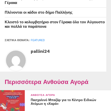
Γέρακα
Τρίτη 8/7
Πλένονται οι κάδοι στο δήμο Παλλήνης
ΠΑΡΑΔΟΣΙΑΚΟΙ ΧΟΡΟΙ
Κεντρική Πλατεία Ανθούσας στις 20:00
Κλειστό το κολυμβητήριο στον Γέρακα όλο τον Αύγουστο
και πολλά τα παράπονα
*Εξωραϊστικός Σύλλογος Ανθούσας
Διδασκαλία: Δημήτρης Γαβράς Παπασπύρου
ΣΧΕΤΙΚΆ ΘΈΜΑΤΑ:
FEATURED
*Χορευτική Ομάδα ΚΑΠΗ Ανθούσας
pallini24
Διδασκαλία:Άννα Μαρούλη
*Διασχολική Ομάδα ΔΉΜΟΥ ΠΑΛΛΗΝΗΣ
Διδασκαλία: Ηλίας Νικητόπουλος
Περισσότερα Ανθούσα Αγορά
Τετάρτη 9/7
ΓΙΟΡΤΗ ΤΩΝ ΧΡΩΜΑΤΩΝ
ΑΝΘΟΎΣΑ ΑΓΟΡΆ
Ανοιχτός χώρος Ανθούσας
Πασχαλινό Μπαζάρ για το Κέντρο Ειδικών
( έναντι practiker) 18:00-21:00
Ατόμων η «Χαρά»
Ένα πολύχρωμο φεστιβάλ για τα παιδιά με χορό,