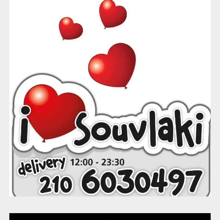
στις 21:00
*ΚΑΠΗ ΑΝΘΟΥΣΑΣ
*ΕΚΠΟΛΙΤΙΣΤΙΚΟΣ – ΕΠΙΜΟΡΦΩΤΙΚΟΣ ΣΥΛΛΟΓΟΣ
ΑΝΘΟΥΣΑΣ
ΣΥΝΑΥΛΙΑ με τον Μπάμπη Τσέρτο
στις 21:30.
Σάββατο 12/7
Πανηγυρικός εσπερινός, στις 19:00
Λιτανεία της εικόνας της Οσίας Ανθούσης
Κυριακή 13/7
07:00 Πανηγυρική Θεία Λειτουργία
19:00 Παράκληση στην Αγία Ανθούσα
Ιερός Ναός Κοιμήσεως Θεοτόκου Ανθούσας