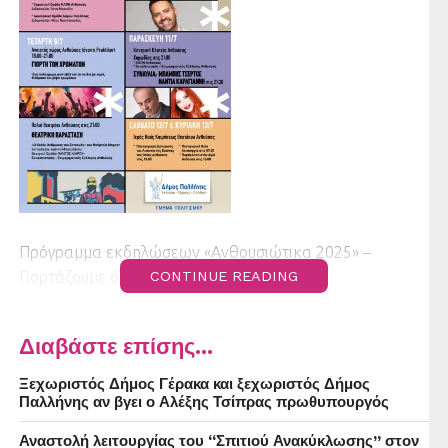
Πρόγραμμα εκδηλώσεων «Ανθουσιώτικα 2025» –
Γιορτάζουμε όλοι μαζί στην Ανθούσα!
CONTINUE READING
Ο Δήμος Παλλήνης σας προσκαλεί στα «Ανθουσιώτικα
Διαβάστε επίσης...
2025»!
Ξεχωριστός Δήμος Γέρακα και ξεχωριστός Δήμος
Παλλήνης αν βγει ο Αλέξης Τσίπρας πρωθυπουργός
Δείτε αναλυτικά το πρόγραμμα εκδηλώσεων:
Αναστολή λειτουργίας του “Σπιτιού Ανακύκλωσης” στον