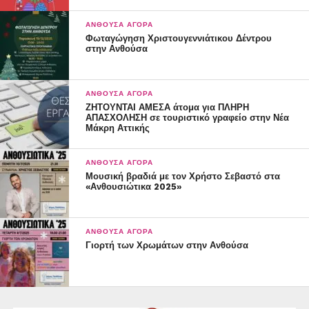
διάδραση και ρίψη χρωμάτων.
ΑΝΘΟΎΣΑ ΑΓΟΡΆ
Φωταγώγηση Χριστουγεννιάτικου Δέντρου
ΘΕΑΤΡΙΚΗ ΠΑΡΑΣΤΑΣΗ
στην Ανθούσα
Παλιό θεατράκι Ανθούσας στις 21:00
” Ο Καλός Άνθρωπος του Σετσουάν” του Μπέρτολτ
Μπρεχτ
ΑΝΘΟΎΣΑ ΑΓΟΡΆ
ΖΗΤΟΥΝΤΑΙ ΑΜΕΣΑ άτομα για ΠΛΗΡΗ
Σκηνοθεσία: Ιωάννα Μπακαλάκου
ΑΠΑΣΧΟΛΗΣΗ σε τουριστικό γραφείο στην Νέα
Θεατρική Ομάδα ” ΠΑΝΤΟΣ ΚΑΙΡΟΥ”
Μάκρη Αττικής
Εκπολιτιστικός – Επιμορφωτικός Σύλλογος Ανθούσας
ΑΝΘΟΎΣΑ ΑΓΟΡΆ
Πέμπτη 10/7
Μουσική βραδιά με τον Χρήστο Σεβαστό στα
«Ανθουσιώτικα 2025»
ΚΕΝΤΡΙΚΉ πλατεία Ανθούσας στις 19:30.
Animateur για τα παιδιά και στις 21:30
Συναυλία με τον ΧΡΗΣΤΟ ΣΕΒΑΣΤΟ
ΑΝΘΟΎΣΑ ΑΓΟΡΆ
Γιορτή των Χρωμάτων στην Ανθούσα
Παρσκευή 11/7
ΚΕΝΤΡΙΚΗ πλατεία Ανθούσας
ΧΟΡΩΔΙΕΣ