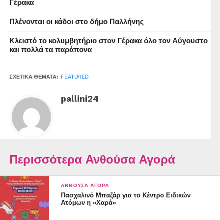
Γέρακα
Πλένονται οι κάδοι στο δήμο Παλλήνης
Σας παρουσιάζουμε το νέο
Κλειστό το κολυμβητήριο στον Γέρακα όλο τον Αύγουστο
Σαρακοστιανό μας μενού το οποίο θα είναι διαθέσιμο
και πολλά τα παράπονα
από την Καθαρά Δευτέρα και καθ’ όλη την διάρκεια της
Σαρακοστής.
ΣΧΕΤΙΚΆ ΘΈΜΑΤΑ:
FEATURED
Διαθέσιμα και στις σάλες των καταστημάτων μας και
pallini24
στην διανομή!
Δώστε την παραγγελία σας καλώντας στο 214-1008000.
Delivery καθημερινά, 12:00 – 00:00
Περισσότερα Ανθούσα Αγορά
Καλή Σαρακοστή!
ΑΝΘΟΎΣΑ ΑΓΟΡΆ
#cookandgrill #sarakosti #foodlovers #greekfood
Πασχαλινό Μπαζάρ για το Κέντρο Ειδικών
#homemadefood #cookingwithlove #qualityfood
Ατόμων η «Χαρά»
#QualityMeals #dinningout #restaurants #deliveryservice