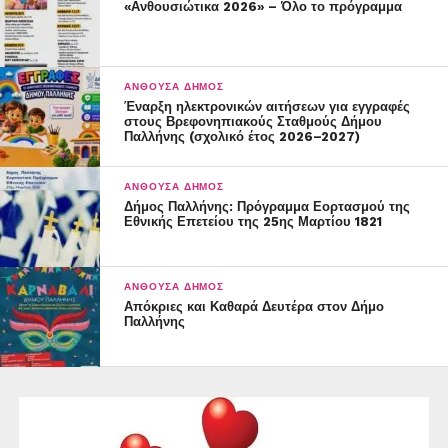
«Ανθουσιώτικα 2026» – Όλο το πρόγραμμα
Επισήμανση:
Οι αιτήσεις και τα δικαιολογητικά που υποβλήθηκαν
ΑΝΘΟΎΣΑ ΔΉΜΟΣ
ηλεκτρονικά πρέπει να φυλάσσονται για να
Έναρξη ηλεκτρονικών αιτήσεων για εγγραφές
προσκομισθούν εφόσον ζητηθούν. Με ηλεκτρονικό
στους Βρεφονηπιακούς Σταθμούς Δήμου
Παλλήνης (σχολικό έτος 2026–2027)
μήνυμα έχει σταλεί σε όλους τους γονείς ο οριστικός
αριθμός πρωτοκόλλου με τον οποίο θα αναζητήσουν τη
ΑΝΘΟΎΣΑ ΔΉΜΟΣ
δομή στην οποία θα φοιτήσει το παιδί τους όταν
Δήμος Παλλήνης: Πρόγραμμα Εορτασμού της
ανακοινωθούν τα αποτελέσματα στην ιστοσελίδα του
Εθνικής Επετείου της 25ης Μαρτίου 1821
Δήμου Παλλήνης .
ΑΝΘΟΎΣΑ ΔΉΜΟΣ
Απόκριες και Καθαρά Δευτέρα στον Δήμο
Παλλήνης
Ο ΠΡΟΕΔΡΟΣ ΤΟΥ Δ.Σ.
ΔΗΜΗΤΡΙΟΣ ΜΠΑΞΕΒΑΝΗΣ